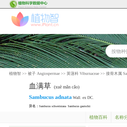
植物智
>>
被子 Angiospermae
>>
荚蒾科 Viburnaceae
>>
接骨木属 Sam
血满草
(xuè mǎn cǎo)
Sambucus
adnata
Wall. ex DC.
异名：
Sambucus schweriniana
Sambucus gautschii
植物百科
名称