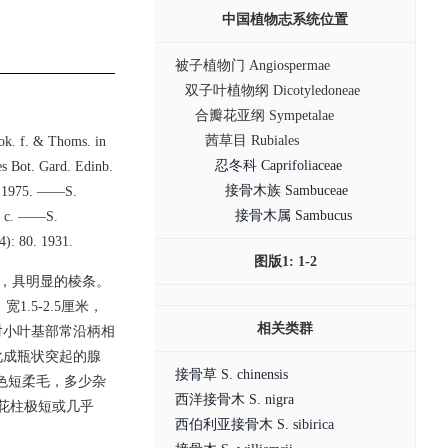
中国植物志系统位置
被子植物门 Angiospermae
双子叶植物纲 Dicotyledoneae
合瓣花亚纲 Sympetalae
茜草目 Rubiales
ok. f. & Thoms. in
忍冬科 Caprifoliaceae
es Bot. Gard. Edinb.
接骨木族 Sambuceae
. 1975. ——S.
接骨木属 Sambucus
l. c. ——S.
(4): 80. 1931.
图版1: 1-2
质，具明显的棱条。
.5-2.5厘米，
相关类群
对小叶基部常沿柄相
化成瓶状突起的腺
接骨草 S. chinensis
黄色短柔毛，多少杂
西洋接骨木 S. nigra
花柱极短或几乎
西伯利亚接骨木 S. sibirica