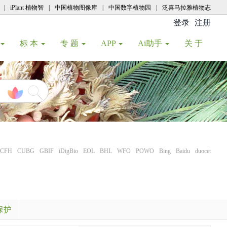
|
iPlant 植物智
|
中国植物图像库
|
中国数字植物园
|
泛喜马拉雅植物志
登录
注册
(current
标 本
专 题
APP
Ai助手
关 于
CFH
CUBG
GBIF
iDigBio
EOL
BHL
WFO
POWO
Bing
Baidu
duocet
保护