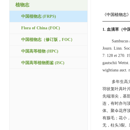
植物志
《中国植物志
中国植物志 (FRPS)
Flora of China (FOC)
1. 血满草（中
中国植物志（修订版，FOC）
Sambucus a
Journ. Linn. Soc
中国高等植物 (HPC)
7: 128 et 270.
中国高等植物图鉴 (ISC)
gautschii Wettst
wightiana auct. n
多年生高
羽状复叶具叶片
先端渐尖，基
连，有时亦与
体。聚伞花序顶
有腺毛；花小
无，柱头3裂。