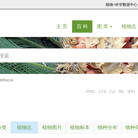
植物+科学数据中心
(current)
(current)
主 页
百 科
图 库
植物志
bucus
PPBC
CVH
Col
TPL
IPNI
分类
植物志
植物图片
植物标本
物种分布
物种