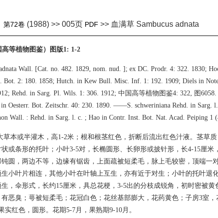
(1988) >> 005页
>> 血满草 Sambucus adnata
》
第72卷
PDF
国高等植物图鉴）图版1: 1-2
dnata Wall. [Cat. no. 482. 1829, nom. nud. ]; ex DC. Prodr. 4: 322. 1830; Ho
. Bot. 2: 180. 1858; Hutch. in Kew Bull. Misc. Inf. 1: 192. 1909; Diels in Not
 1912; Rehd. in Sarg. Pl. Wils. 1: 306. 1912; 中国高等植物图鉴4: 322, 图6058
. in Oesterr. Bot. Zeitschr. 40: 230. 1890. ——S. schweriniana Rehd. in Sarg. 
on Wall. : Rehd. in Sarg. l. c. ; Hao in Contr. Inst. Bot. Nat. Acad. Peiping 1 
大草本或半灌木，高1-2米；根和根茎红色，折断后流出红色汁液。茎草
状或条形的托叶；小叶3-5对，长椭圆形、长卵形或披针形，长4-15厘米，宽1
部钝圆，两边不等，边缘有锯齿，上面疏被短柔毛，脉上毛较密，顶端一
顶生小叶片相连，其他小叶在叶轴上互生，亦有近于对生；小叶的托叶退
生，伞形式，长约15厘米，具总花梗，3-5出的分枝成锐角，初时密被
，有恶臭；萼被短柔毛；花冠白色；花丝基部膨大，花药黄色；子房3室，
果实红色，圆形。花期5-7月，果熟期9-10月。