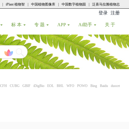
|
iPlant 植物智
|
中国植物图像库
|
中国数字植物园
|
泛喜马拉雅植物志
登录
注册
(current
标 本
专 题
APP
Ai助手
关 于
CFH
CUBG
GBIF
iDigBio
EOL
BHL
WFO
POWO
Bing
Baidu
duocet