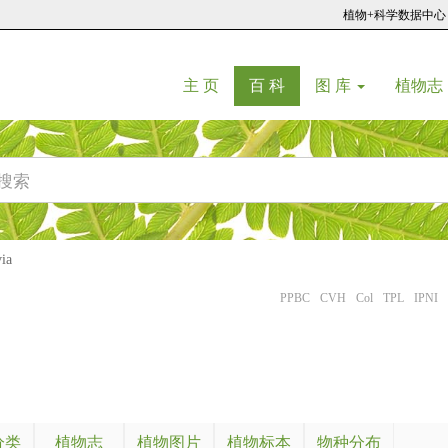
植物+科学数据中心
(current)
(current)
主 页
百 科
图 库
植物志
ia
PPBC
CVH
Col
TPL
IPNI
分类
植物志
植物图片
植物标本
物种分布