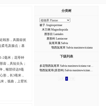
分类树
被子 Angiospermae
木兰纲 Magnoliopsida
唇形目 Lamiales
唇形科 Lamiaceae
或近戟形，具圆齿状
鼠尾草属 Salvia
短柔毛及腺点；基
鄂西鼠尾草 Salvia maximowicziana
下级列表
-2毫米；花萼钟
角形齿，具短尖头；
多花鄂西鼠尾草 Salvia maximowicziana var. floribunda
伸，喉部径达8毫
鄂西鼠尾草(原变种) Salvia maximowicziana var. maximowicziana
心形，长3亳米，
上页
1
下页
毫米，弧曲，上臂长