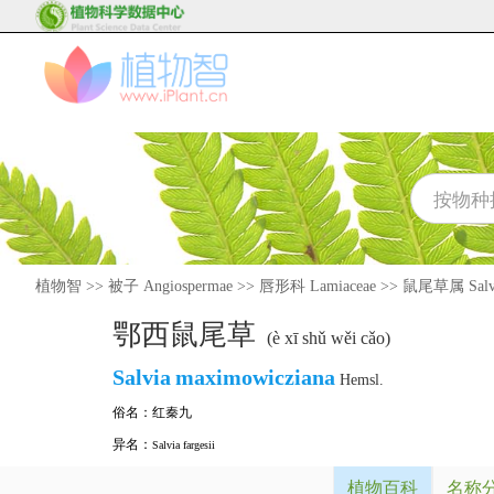
植物智
>>
被子 Angiospermae
>>
唇形科 Lamiaceae
>>
鼠尾草属 Salv
鄂西鼠尾草
(è xī shǔ wěi cǎo)
Salvia
maximowicziana
Hemsl.
俗名：
红秦九
异名：
Salvia fargesii
植物百科
名称