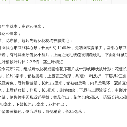
多年生草本，高达90厘米；
高达90厘米；
茎、花序轴、苞片先端及花梗均被腺柔毛；
叶圆状心形或卵状心形，长宽6-8(-12)厘米，先端圆或骤渐尖，基部心形
牙齿，有时具重牙齿及小裂片，上面近无毛或疏被细糙硬毛，下面沿脉被
生叶柄较叶片长.2-2.5倍，茎生叶柄短；
轮伞花序2花，组成疏散总状或圆锥花序苞片披针形或卵状披针形；花梗长1
形，长约6毫米，稍被柔毛，上唇宽三角形，具3脉，稍反折，下唇具2三
花冠黄色，唇片带紫晕，长约2.2厘米，稍被微柔毛，内具柔毛环，冠筒直
米，上唇稍盔状，卵形，长5毫米，先端微缺，下唇与上唇近等长，中裂片
全缘，侧裂片半圆形或近平截；雄蕊伸出，花丝长约5毫米，药隔长约5.5
约3毫米，下臂长约2.5毫米；花柱伸出；
小坚果黄褐色，倒卵球形，两侧稍扁，长2.5毫米；