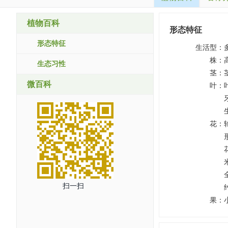
植物百科
形态特征
形态特征
生活型
：
株
：
生态习性
茎
：
微百科
叶
：
花
：
扫一扫
果
：