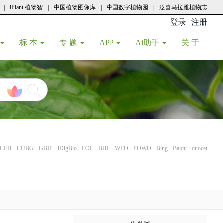
|
iPlant 植物智
|
中国植物图像库
|
中国数字植物园
|
泛喜马拉雅植物志
登录
注册
(current
标 本
专 题
APP
Ai助手
关 于
CFH
CUBG
GBIF
iDigBio
EOL
BHL
WFO
POWO
Bing
Baidu
duocet