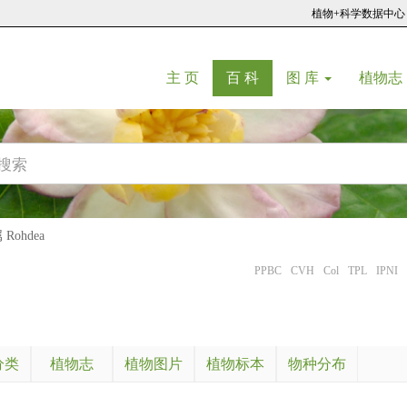
植物+科学数据中心
(current)
(current)
主 页
百 科
图 库
植物志
Rohdea
PPBC
CVH
Col
TPL
IPNI
分类
植物志
植物图片
植物标本
物种分布