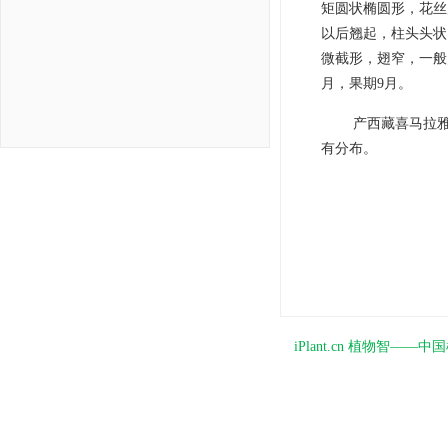
矩圆状椭圆形，花丝
以后翘起，柱头头状
微截形，翅窄，一般
月，果期9月。
产西藏喜马拉雅
有分布。
iPlant.cn 植物智—