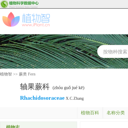
植物智
>>
蕨类 Fern
轴果蕨科
(zhóu guǒ jué kē)
Rhachidosoraceae
X.C.Zhang
植物百科
名称分类
植物志