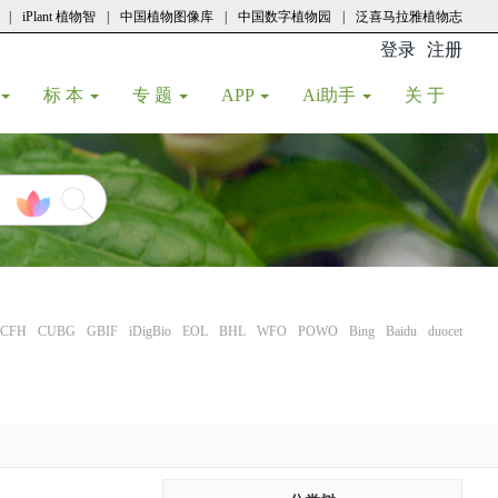
|
iPlant 植物智
|
中国植物图像库
|
中国数字植物园
|
泛喜马拉雅植物志
登录
注册
(current
标 本
专 题
APP
Ai助手
关 于
CFH
CUBG
GBIF
iDigBio
EOL
BHL
WFO
POWO
Bing
Baidu
duocet