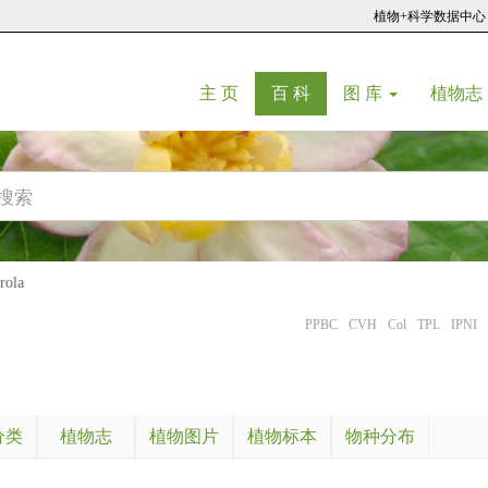
植物+科学数据中心
(current)
(current)
主 页
百 科
图 库
植物志
ola
PPBC
CVH
Col
TPL
IPNI
分类
植物志
植物图片
植物标本
物种分布