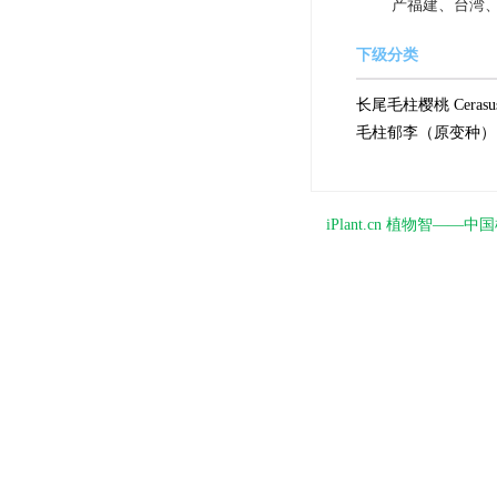
产福建、台湾、
下级分类
长尾毛柱樱桃 Cerasus po
毛柱郁李（原变种） Cerasus
iPlant.cn 植物智—