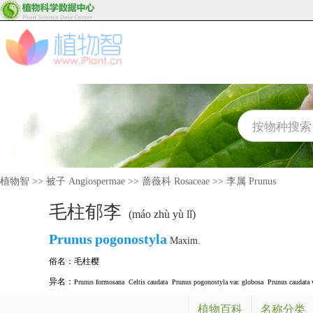
植物智
>>
被子 Angiospermae
>>
蔷薇科 Rosaceae
>>
李属 Prunus
毛柱郁李
(máo zhù yù lǐ)
Prunus
pogonostyla
Maxim.
俗名：
毛柱樱
异名：
Prunus formosana
Celtis caudata
Prunus pogonostyla var. globosa
Prunus caudata 
植物百科
名称分类