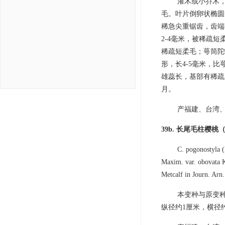
灌木或小乔木，
毛。叶片倒卵状椭圆形
稀急尖重锯齿，齿端
2-4毫米，被稀疏短
稀疏短柔毛；萼筒陀
形，长4-5毫米，
雄蕊长，基部有稀疏
月。
产福建、台湾、
39b. 长尾毛柱樱桃
C. pogonostyla 
Maxim. var. obovata K
Metcalf in Journ. Arn.
本变种与原变
纵径约1厘米，横径约