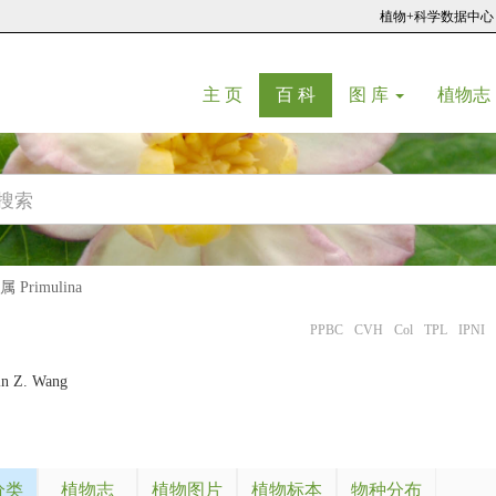
植物+科学数据中心
(current)
(current)
主 页
百 科
图 库
植物志
Primulina
PPBC
CVH
Col
TPL
IPNI
in Z. Wang
分类
植物志
植物图片
植物标本
物种分布