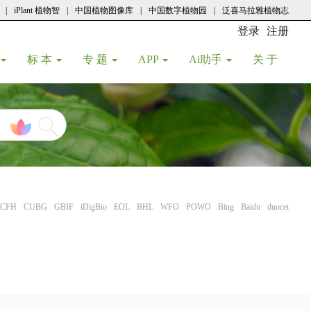
|
iPlant 植物智
|
中国植物图像库
|
中国数字植物园
|
泛喜马拉雅植物志
登录
注册
(current
标 本
专 题
APP
Ai助手
关 于
CFH
CUBG
GBIF
iDigBio
EOL
BHL
WFO
POWO
Bing
Baidu
duocet