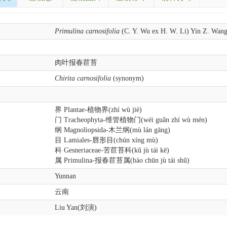
Primulina carnosifolia
(C. Y. Wu ex H. W. Li) Yin Z. Wan
肉叶报春苣苔
Chirita carnosifolia
(synonym)
界 Plantae-植物界(zhí wù jiè)
门 Tracheophyta-维管植物门(wéi guǎn zhí wù mén)
纲 Magnoliopsida-木兰纲(mù lán gāng)
目 Lamiales-唇形目(chún xíng mù)
科 Gesneriaceae-苦苣苔科(kǔ jù tái kē)
属 Primulina-报春苣苔属(bào chūn jù tái shǔ)
Yunnan
云南
Liu Yan(刘演)