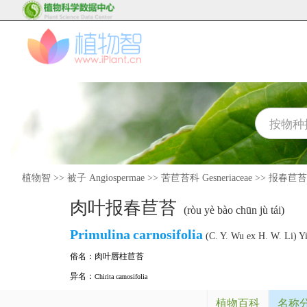
植物智
>>
被子 Angiospermae
>>
苦苣苔科 Gesneriaceae
>>
报春苣苔属 
肉叶报春苣苔
(ròu yè bào chūn jù tái)
Primulina
carnosifolia
(C. Y. Wu ex H. W. Li) Y
俗名：
肉叶唇柱苣苔
异名：
Chirita carnosifolia
植物百科
名称