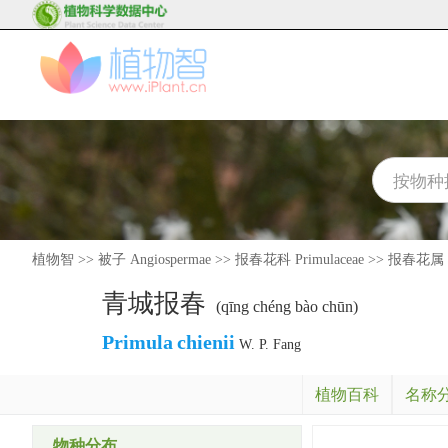
植物智
>>
被子 Angiospermae
>>
报春花科 Primulaceae
>>
报春花属 P
青城报春
(qīng chéng bào chūn)
Primula
chienii
W. P. Fang
植物百科
名称
物种分布