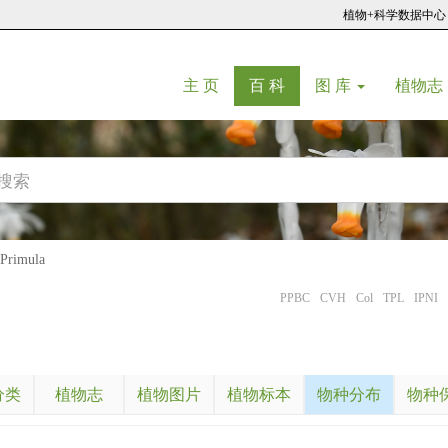
植物+科学数据中心
(current)
(current)
主 页
百 科
图 库
植物志
rimula
PPBC
CVH
Col
TPL
IPNI
分类
植物志
植物图片
植物标本
物种分布
物种