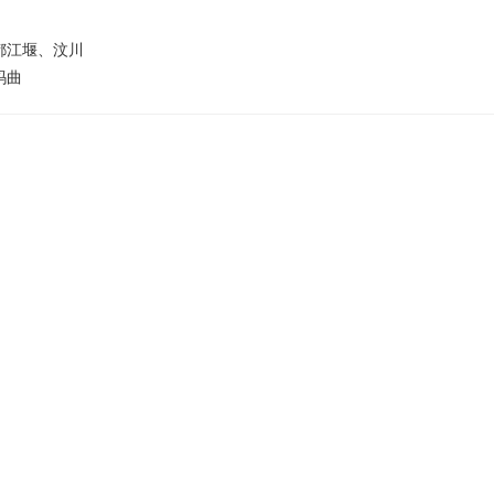
都江堰、汶川
玛曲