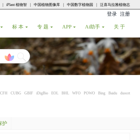
|
iPlant 植物智
|
中国植物图像库
|
中国数字植物园
|
泛喜马拉雅植物志
登录
注册
(current
标 本
专 题
APP
Ai助手
关 于
CFH
CUBG
GBIF
iDigBio
EOL
BHL
WFO
POWO
Bing
Baidu
duocet
保护