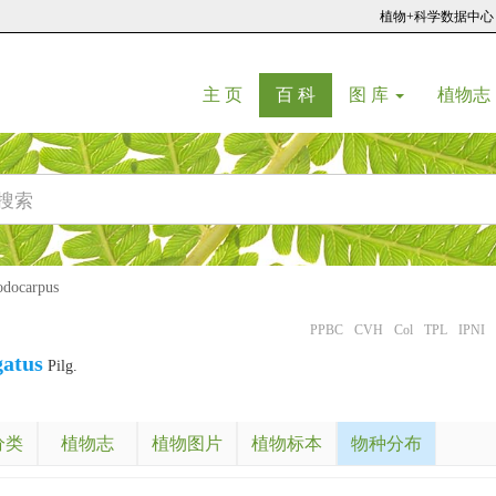
植物+科学数据中心
(current)
(current)
主 页
百 科
图 库
植物志
ocarpus
PPBC
CVH
Col
TPL
IPNI
gatus
Pilg.
分类
植物志
植物图片
植物标本
物种分布