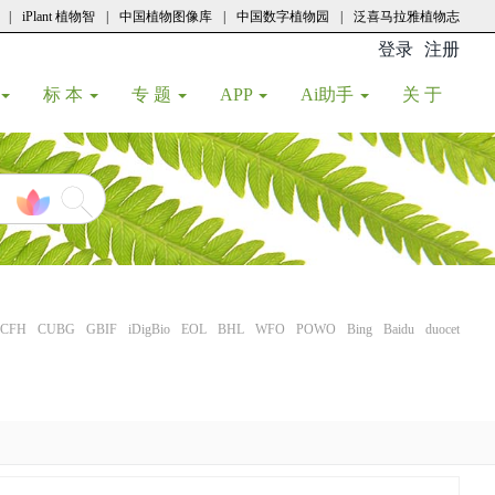
|
iPlant 植物智
|
中国植物图像库
|
中国数字植物园
|
泛喜马拉雅植物志
登录
注册
(current
标 本
专 题
APP
Ai助手
关 于
CFH
CUBG
GBIF
iDigBio
EOL
BHL
WFO
POWO
Bing
Baidu
duocet