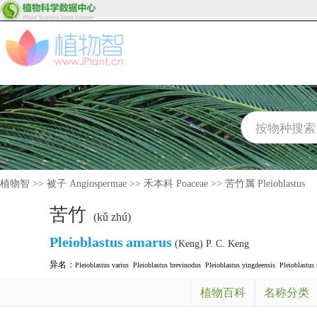
植物智
>>
被子 Angiospermae
>>
禾本科 Poaceae
>>
苦竹属 Pleioblastus
苦竹
(kǔ zhú)
Pleioblastus
amarus
(Keng) P. C. Keng
异名：
Pleioblastus varius
Pleioblastus brevinodus
Pleioblastus yingdeensis
Pleioblastus 
植物百科
名称分类