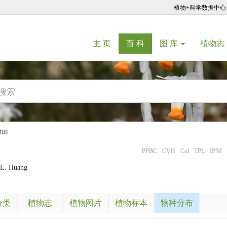
植物+科学数据中心
(current)
(current)
主 页
百 科
图 库
植物志
tus
PPBC
CVH
Col
TPL
IPNI
L. Huang
分类
植物志
植物图片
植物标本
物种分布