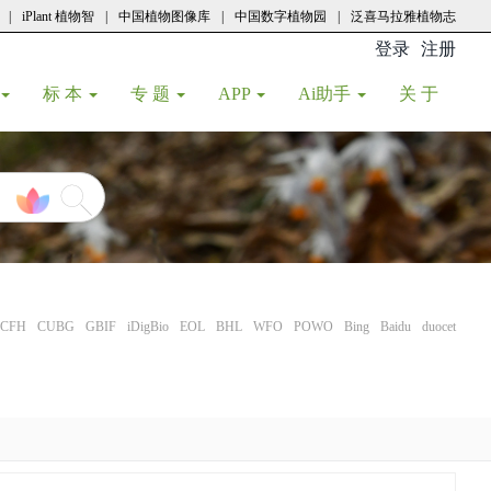
|
iPlant 植物智
|
中国植物图像库
|
中国数字植物园
|
泛喜马拉雅植物志
登录
注册
(current
标 本
专 题
APP
Ai助手
关 于
CFH
CUBG
GBIF
iDigBio
EOL
BHL
WFO
POWO
Bing
Baidu
duocet