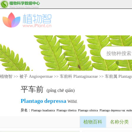
植物智
>>
被子 Angiospermae
>>
车前科 Plantaginaceae
>>
车前属 Plantag
平车前
(píng chē qián)
Plantago
depressa
Willd.
异名：
Plantago huadianica
Plantago tibetica
Plantago sibirica
Plantago depressa var. eude
植物百科
名称分类