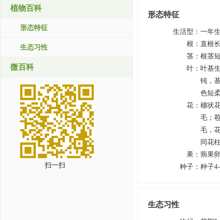
植物百科
形态特征
形态特征
生活型
：
一年
根
：
直根
生态习性
茎
：
根茎
微百科
叶
：
叶基生
钝，
色短柔
花
：
穗状花
毛；
毛，花
同花
果
：
蒴果卵
扫一扫
种子
：
种子4
生态习性