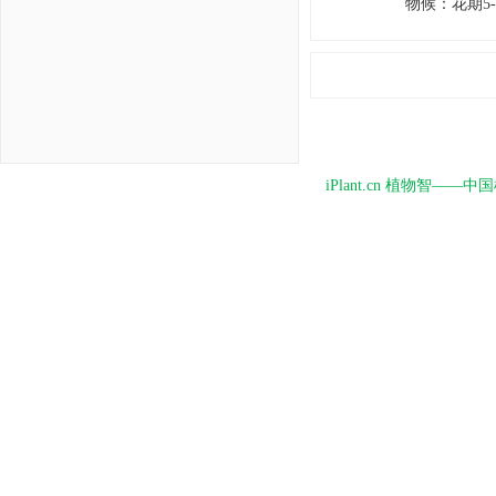
物候
：
花期5
iPlant.cn 植物智—