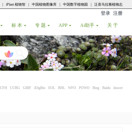
|
iPlant 植物智
|
中国植物图像库
|
中国数字植物园
|
泛喜马拉雅植物志
登录
注册
(current
标 本
专 题
APP
Ai助手
关 于
CFH
CUBG
GBIF
iDigBio
EOL
BHL
WFO
POWO
Bing
Baidu
duocet