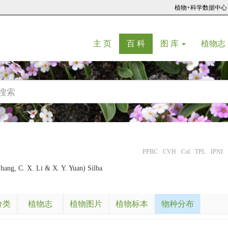
植物+科学数据中心
(current)
(current)
主 页
百 科
图 库
植物志
PPBC
CVH
Col
TPL
IPNI
Zhang, C. X. Li & X. Y. Yuan) Silba
分类
植物志
植物图片
植物标本
物种分布