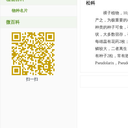
松科
物种名片
裸子植物，10
产之，为极重要的
微百科
种类的种子可食，
状，大多数宿存，
每雄蕊有花药2枚
鳞较大，二者离生
有种子2粒，常有翅. 稀
Pseudolarix，Pse
扫一扫