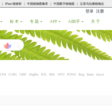
|
iPlant 植物智
|
中国植物图像库
|
中国数字植物园
|
泛喜马拉雅植物志
登录
注册
(current
标 本
专 题
APP
Ai助手
关 于
CFH
CUBG
GBIF
iDigBio
EOL
BHL
WFO
POWO
Bing
Baidu
duocet