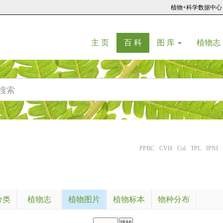
植物+科学数据中心
(current)
(current)
主 页
百 科
图 库
植物志
PPBC
CVH
Col
TPL
IPNI
分类
植物志
植物图片
植物标本
物种分布