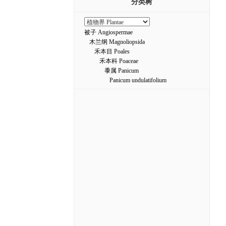
分类树
被子 Angiospermae
木兰纲 Magnoliopsida
禾本目 Poales
禾本科 Poaceae
黍属 Panicum
Panicum undulatifolium