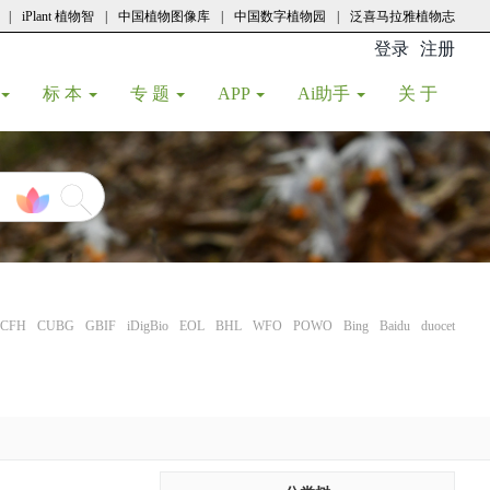
|
iPlant 植物智
|
中国植物图像库
|
中国数字植物园
|
泛喜马拉雅植物志
登录
注册
(current
标 本
专 题
APP
Ai助手
关 于
CFH
CUBG
GBIF
iDigBio
EOL
BHL
WFO
POWO
Bing
Baidu
duocet