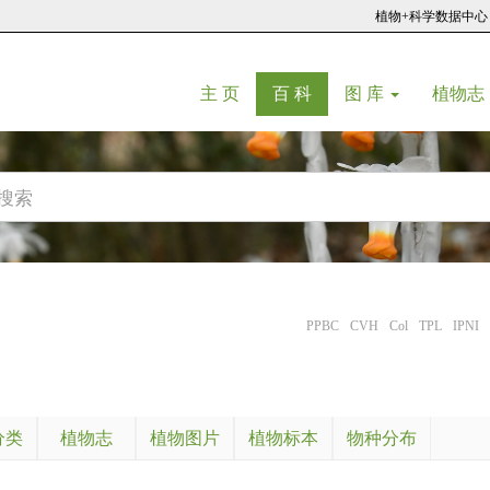
植物+科学数据中心
(current)
(current)
主 页
百 科
图 库
植物志
PPBC
CVH
Col
TPL
IPNI
分类
植物志
植物图片
植物标本
物种分布