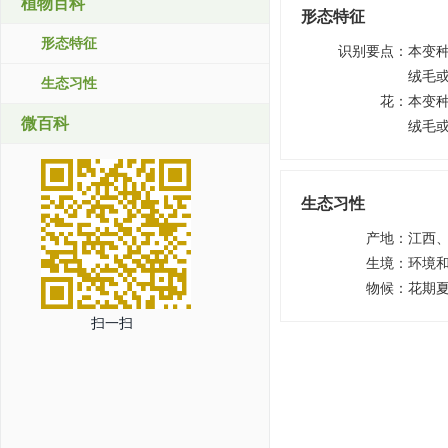
植物百科
形态特征
形态特征
识别要点
：
本变
绒毛
生态习性
花
：
本变
微百科
绒毛
生态习性
产地
：
江西
生境
：
环境
物候
：
花期
扫一扫