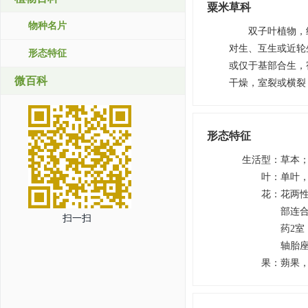
粟米草科
物种名片
双子叶植物，
对生、互生或近轮
形态特征
或仅于基部合生，
微百科
干燥，室裂或横裂，
形态特征
生活型
：
草本
叶
：
单叶
花
：
花两
部连合
扫一扫
药2室
轴胎
果
：
蒴果