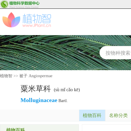
植物智
>>
被子 Angiospermae
粟米草科
(sù mǐ cǎo kē)
Molluginaceae
Bartl.
植物百科
名称分类
植物百科