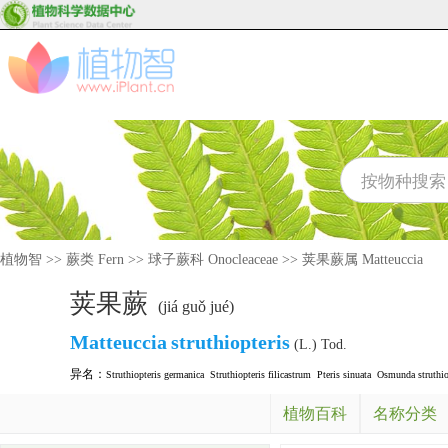
植物智
>>
蕨类 Fern
>>
球子蕨科 Onocleaceae
>>
荚果蕨属 Matteuccia
荚果蕨
(jiá guǒ jué)
Matteuccia
struthiopteris
(L.) Tod.
异名：
Struthiopteris germanica
Struthiopteris filicastrum
Pteris sinuata
Osmunda struthio
植物百科
名称分类