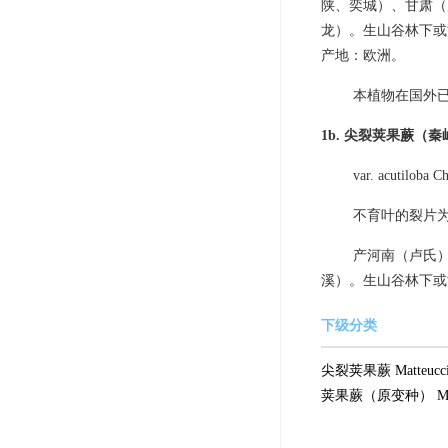
陕、奕城）、甘肃（
龙）。生山谷林下或
产地：欧洲。
本植物在国外
1b. 尖裂荚果蕨（
var. acutiloba Ch
不育叶的裂片
产河南（卢氏
溪）。生山谷林下或河
下级分类
尖裂荚果蕨 Matteuccia st
荚果蕨（原变种） Matteuccia