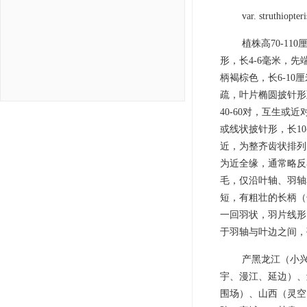
var. struthiopteri
植株高70-1
形，长4-6毫米，
柄褐棕色，长6-1
疏，叶片椭圆披针形至
40-60对，互生或
或线状披针形，长10
近，为整齐齿状排列
为近全缘，通常略反
毛，仅沿叶轴、羽轴
短，有粗壮的长柄（长
一回羽状，羽片线形
于羽轴与叶边之间，孢
产黑龙江（小
宇、漫江、延边）、
围场）、山西（灵空