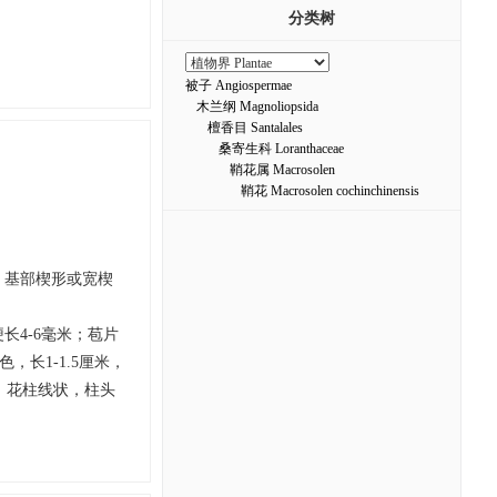
分类树
被子 Angiospermae
木兰纲 Magnoliopsida
檀香目 Santalales
桑寄生科 Loranthaceae
鞘花属 Macrosolen
鞘花 Macrosolen cochinchinensis
，基部楔形或宽楔
梗长4-6毫米；苞片
长1-1.5厘米，
；花柱线状，柱头