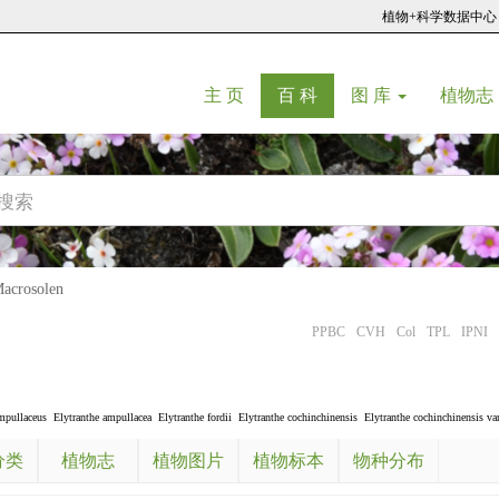
植物+科学数据中心
(current)
(current)
主 页
百 科
图 库
植物志
crosolen
PPBC
CVH
Col
TPL
IPNI
mpullaceus
Elytranthe ampullacea
Elytranthe fordii
Elytranthe cochinchinensis
Elytranthe cochinchinensis var
分类
植物志
植物图片
植物标本
物种分布