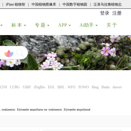
|
iPlant 植物智
|
中国植物图像库
|
中国数字植物园
|
泛喜马拉雅植物志
登录
注册
(current
标 本
专 题
APP
Ai助手
关 于
CFH
CUBG
GBIF
iDigBio
EOL
BHL
WFO
POWO
Bing
Baidu
duocet
. tonkinensis
Elytranthe ampullacea var. tonkinensis
Elytranthe ampullaceal