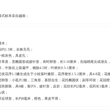
模式标本采自越南；
灌木；
高约1.3米，全株无毛；
小枝灰色，具皮孔；
叶革质，宽椭圆形或披针形，有时卵形，长5-10厘米，先端稍尾尖或渐尖
形，中脉在上面扁平，侧脉4-5对；叶柄长0.5-1厘米；
总状花序1-3腋生或生于小枝落叶腋部，花序梗长1.5-2厘米，具4-8花；花
宽卵形；小苞片2枚，三角形，基部合生；花托椭圆状；副萼环状；花冠橙色，
冠筒膨胀，具6棱，裂片6，披针形，反折；花丝长约2毫米，花药长1毫米
头状；
果近球形，长约8毫米，橙色，果皮平滑；