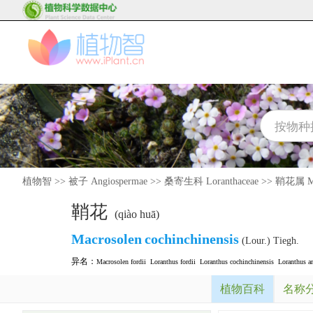
植物智
>>
被子 Angiospermae
>>
桑寄生科 Loranthaceae
>>
鞘花属 Ma
鞘花
(qiào huā)
Macrosolen
cochinchinensis
(Lour.) Tiegh.
异名：
Macrosolen fordii
Loranthus fordii
Loranthus cochinchinensis
Loranthus a
植物百科
名称