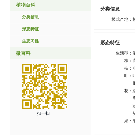
植物百科
分类信息
分类信息
模式产地
：
形态特征
生态习性
形态特征
微百科
生活型
：
株
：
枝
：
叶
：
花
：
扫一扫
果
：