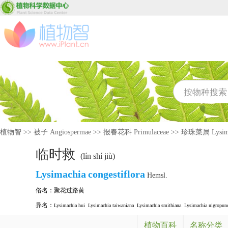
植物智
>>
被子 Angiospermae
>>
报春花科 Primulaceae
>>
珍珠菜属 Lysima
临时救
(lín shí jiù)
Lysimachia
congestiflora
Hemsl.
俗名：
聚花过路黄
异名：
Lysimachia hui
Lysimachia taiwaniana
Lysimachia smithiana
Lysimachia nigropunc
植物百科
名称分类