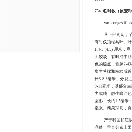
75a. 临时救（原变
var. congestiflor
茎下部匍匐，节
有时仅顶端具叶。叶
1.4-3 (4.5) 
面较淡，有时沿中肋
色的腺点，侧脉2-4
集生茎端和枝端成近
长5-8.5毫米，
9-11毫米，基部合
尖或钝，散生暗红色或
圆形，长约1.5毫米；花
毫米。蒴果球形，直径
产于我国长江
润处，垂直分布上限