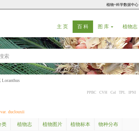
植物+科学数据中心
(current)
(current)
主 页
百 科
图 库
植物志
oranthus
PPBC
CVH
Col
TPL
IPNI
ar. duclouxii
分类
植物志
植物图片
植物标本
物种分布