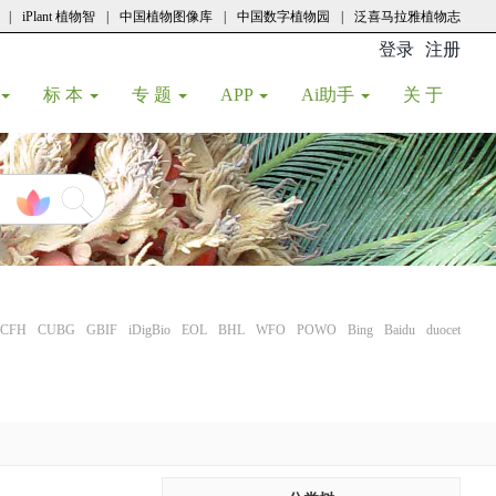
|
iPlant 植物智
|
中国植物图像库
|
中国数字植物园
|
泛喜马拉雅植物志
登录
注册
(current
标 本
专 题
APP
Ai助手
关 于
CFH
CUBG
GBIF
iDigBio
EOL
BHL
WFO
POWO
Bing
Baidu
duocet