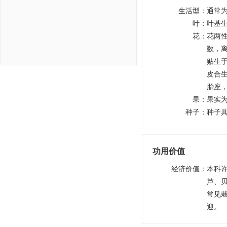
生活型
：
通常
叶
：
叶基
花
：
花两
数，
贴生
皮合生
胎座
果
：
果实
种子
：
种子
功用价值
经济价值
：
本科
芦、
常见
迎。