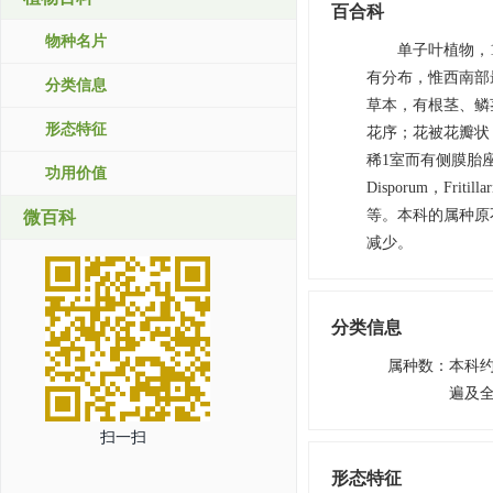
百合科
物种名片
单子叶植物，1
有分布，惟西南部
分类信息
草本，有根茎、鳞
形态特征
花序；花被花瓣状
稀1室而有侧膜胎座，
功用价值
Disporum，Fritill
等。本科的属种原
微百科
减少。
分类信息
属种数
：
本科约
遍及
扫一扫
形态特征