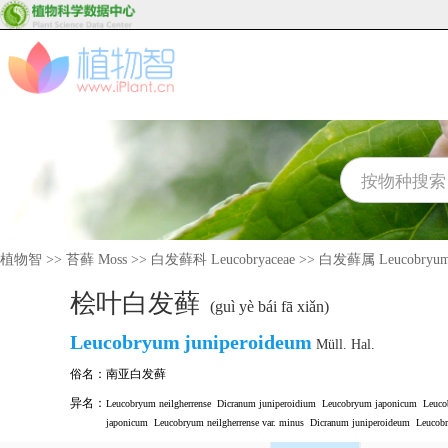
植物智
>>
苔藓 Moss
>>
白发藓科 Leucobryaceae
>>
白发藓属 Leucobryu
桧叶白发藓
(guì yè bái fā xiǎn)
Leucobryum
juniperoideum
Müll. Hal.
俗名：
南亚白发藓
异名：
Leucobryum neilgherrense
Dicranum juniperoidium
Leucobryum japonicum
Leuco
japonicum
Leucobryum neilgherrense var. minus
Dicranum juniperoideum
Leucobr