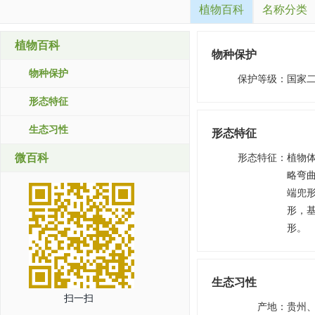
植物百科
名称分类
植物百科
物种保护
物种保护
保护等级
：
国家
形态特征
生态习性
形态特征
微百科
形态特征
：
植物
略弯曲
端兜形
形，
形。
生态习性
扫一扫
产地
：
贵州