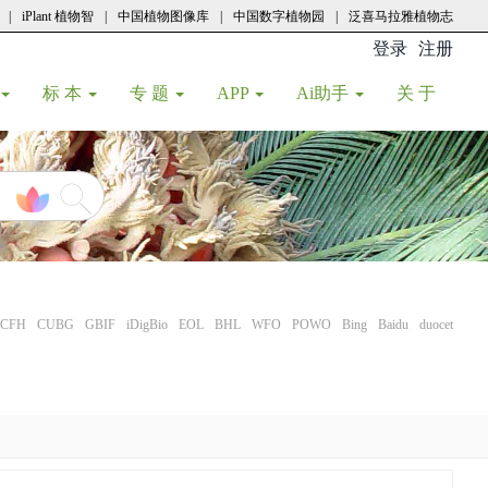
|
iPlant 植物智
|
中国植物图像库
|
中国数字植物园
|
泛喜马拉雅植物志
登录
注册
(current
标 本
专 题
APP
Ai助手
关 于
CFH
CUBG
GBIF
iDigBio
EOL
BHL
WFO
POWO
Bing
Baidu
duocet