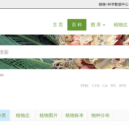
植物+科学数据中心
(current)
(current)
主 页
百 科
图 库
植物志
za
PPBC
CVH
Col
TPL
IPNI
分类
植物志
植物图片
植物标本
物种分布