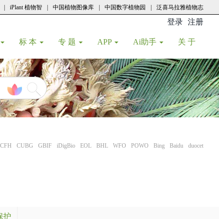
|
iPlant 植物智
|
中国植物图像库
|
中国数字植物园
|
泛喜马拉雅植物志
登录
注册
(current
标 本
专 题
APP
Ai助手
关 于
CFH
CUBG
GBIF
iDigBio
EOL
BHL
WFO
POWO
Bing
Baidu
duocet
保护