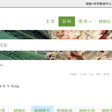
植物+科学数据中心
(current)
(current)
主 页
百 科
图 库
植物志
ia
PPBC
CVH
Col
TPL
IPNI
& H. S. Kung
分类
植物志
植物图片
植物标本
物种分布
物种