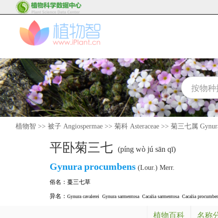
植物智
>>
被子 Angiospermae
>>
菊科 Asteraceae
>>
菊三七属 Gynur
平卧菊三七
(píng wò jú sān qī)
Gynura
procumbens
(Lour.) Merr.
俗名：
蔓三七草
异名：
Gynura cavalerei
Gynura sarmentosa
Cacalia sarmentosa
Cacalia procumbe
植物百科
名称