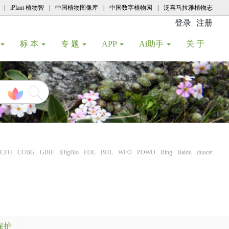
|
iPlant 植物智
|
中国植物图像库
|
中国数字植物园
|
泛喜马拉雅植物志
登录
注册
(current
标 本
专 题
APP
Ai助手
关 于
CFH
CUBG
GBIF
iDigBio
EOL
BHL
WFO
POWO
Bing
Baidu
duocet
保护