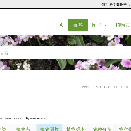
植物+科学数据中心
(current)
(current)
主 页
百 科
图 库
植物志
a
PPBC
CVH
Col
TPL
IPNI
ns
Gynura emeiensis
Gynura cavaleriei
分类
植物志
植物图片
植物标本
物种分布
物种