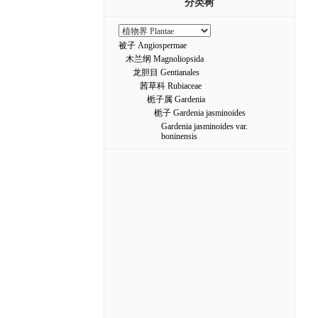
分类树
被子 Angiospermae
木兰纲 Magnoliopsida
龙胆目 Gentianales
茜草科 Rubiaceae
栀子属 Gardenia
栀子 Gardenia jasminoides
Gardenia jasminoides var.
boninensis