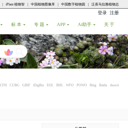
|
iPlant 植物智
|
中国植物图像库
|
中国数字植物园
|
泛喜马拉雅植物志
登录
注册
(current
标 本
专 题
APP
Ai助手
关 于
CFH
CUBG
GBIF
iDigBio
EOL
BHL
WFO
POWO
Bing
Baidu
duocet