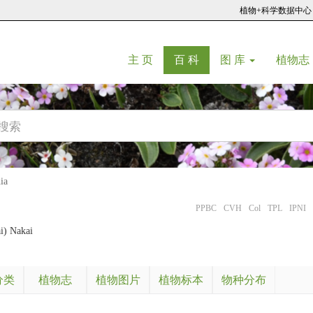
植物+科学数据中心
(current)
(current)
主 页
百 科
图 库
植物志
ia
PPBC
CVH
Col
TPL
IPNI
i) Nakai
分类
植物志
植物图片
植物标本
物种分布