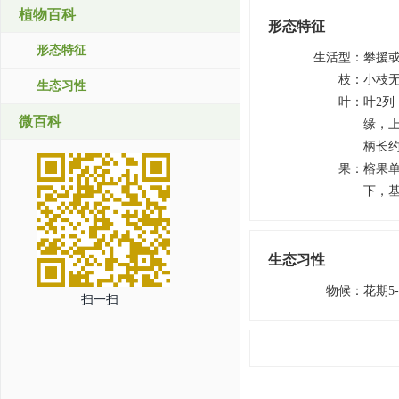
植物百科
形态特征
形态特征
生活型
：
攀援
枝
：
小枝
生态习性
叶
：
叶2列
微百科
缘，
柄长
果
：
榕果单
下，基
生态习性
物候
：
花期5
扫一扫