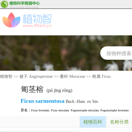
植物智
>>
被子 Angiospermae
>>
桑科 Moraceae
>>
榕属 Ficus
匍茎榕
(pú jīng róng)
Ficus
sarmentosa
Buch.-Ham. ex Sm.
异名：
Ficus foveolata
Ficus reticulata
Pogonotrophe reticulata
Pogonotrophe foveolata
植物百科
名称分类