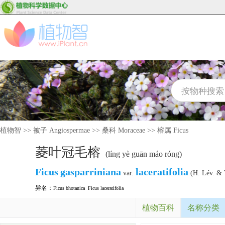
植物智
>>
被子 Angiospermae
>>
桑科 Moraceae
>>
榕属 Ficus
菱叶冠毛榕
(líng yè guān máo róng)
Ficus
gasparriniana
laceratifolia
var.
(H. Lév. & 
异名：
Ficus bhotanica
Ficus laceratifolia
植物百科
名称分类