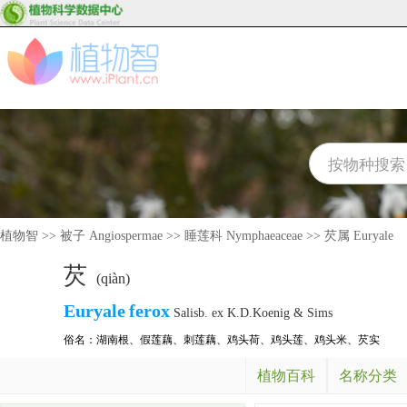
植物智
>>
被子 Angiospermae
>>
睡莲科 Nymphaeaceae
>>
芡属 Euryale
芡
(qiàn)
Euryale
ferox
Salisb. ex K.D.Koenig & Sims
俗名：
湖南根
、
假莲藕
、
刺莲藕
、
鸡头荷
、
鸡头莲
、
鸡头米
、
芡实
植物百科
名称分类