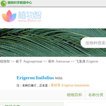
植物智
>>
被子 Angiospermae
>>
菊科 Asteraceae
>>
飞蓬属 Erigeron
Erigeron
linifolius
Willd.
香丝草 Erigeron bonariensis
注：名称已修订，正名是：
植物百科
名称分类