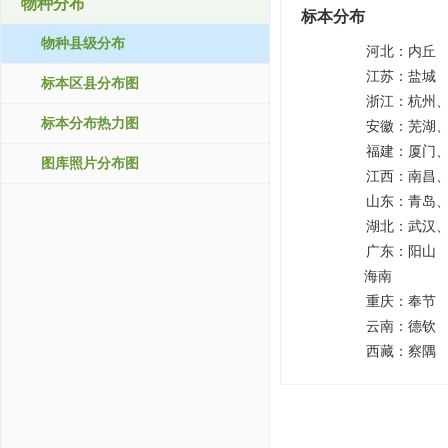
物种分布
标本分布
物种县级分布
河北：
内丘
江苏：
盐城
标本区县分布图
浙江：
杭州
标本分布热力图
安徽：
芜湖
福建：
厦门
图库照片分布图
江西：
南昌
山东：
青岛
湖北：
武汉
广东：
阳山
海南
重庆：
奉节
云南：
德钦
西藏：
察隅