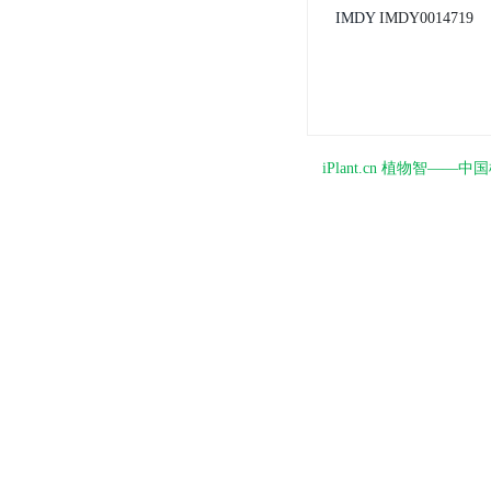
IMDY
IMDY0014719
iPlant.cn 植物智—