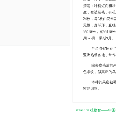
清楚；叶柄短而粗壮
生，密被绢毛，有苞
24枚，每2枚由花
无柄，扁球形，直径
约2厘米，宽约1厘米
期3-5月，果期9月。
产台湾省恒春
亚洲热带各地，常作
除去皮毛后的
色条纹，似真正的乌
本种的果密被毛
容易识别。
iPlant.cn 植物智—