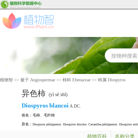
植物智
>>
被子 Angiospermae
>>
柿科 Ebenaceae
>>
柿属 Diospyros
异色柿
(yì sè shì)
Diospyros
blancoi
A.DC.
俗名：
毛柿
、
毛叶柿
异名：
Diospyros philippensis
Diospyros discolor
Cavanillea philippensis
Diospyros utili
植物百科
名称分类