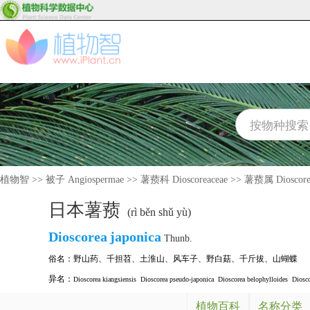
植物智
>>
被子 Angiospermae
>>
薯蓣科 Dioscoreaceae
>>
薯蓣属 Dioscore
日本薯蓣
(rì běn shǔ yù)
Dioscorea
japonica
Thunb.
俗名：
野山药
、
千担苕
、
土淮山
、
风车子
、
野白菇
、
千斤拔
、
山蝴蝶
异名：
Dioscorea kiangsiensis
Dioscorea pseudo-japonica
Dioscorea belophylloides
Diosco
植物百科
名称分类