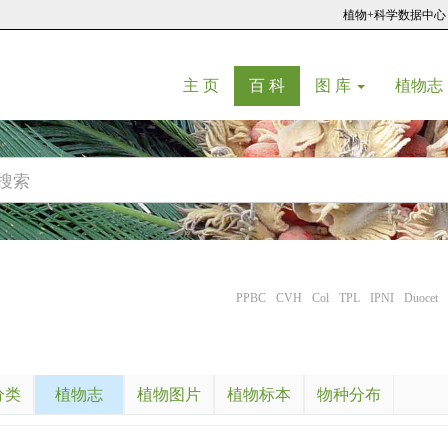
植物+科学数据中心
(current)
(current)
主 页
百 科
图 库
植物志
PPBC
CVH
Col
TPL
IPNI
Duocet
分类
植物志
植物图片
植物标本
物种分布