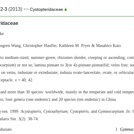
.2-3
(2013)
>>
Cystopteridaceae
ridaceae
ke
ngren Wang, Christopher Haufler, Kathleen M. Pryer & Masahiro Kato
 to medium-sized, summer-green; rhizomes slender, creeping or ascending; costa
carpium
) or not so; lamina pinnate to 3(or 4)-pinnate-pinnatifid; veins free; so
 on veins, indusiate or exindusiate; indusia ovate-lanceolate, ovate, or orbicular
ceptacle.
x
= 40, 42.
and more than 30 species: worldwide, mainly in the temperate and cold temper
ns; four genera (one endemic) and 20 species (ten endemic) in China.
-ren. 1999.
Acystopteris
,
Cystoathyrium
,
Cystopteris
, and
Gymnocarpium
.
In:
C
ularis Sin. 3(2): 38-74.
dusiate.
1
Gymnoc