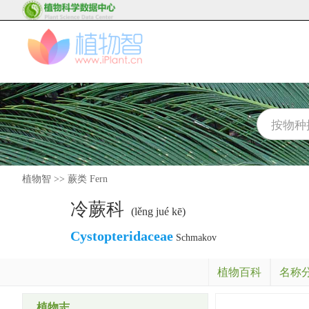
植物智
>>
蕨类 Fern
冷蕨科
(lěng jué kē)
Cystopteridaceae
Schmakov
植物百科
名称
植物志