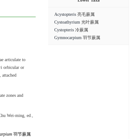
Lower Taxa
Acystopteris
亮毛蕨属
Cystoathyrium
光叶蕨属
Cystopteris
冷蕨属
Gymnocarpium
羽节蕨属
e articulate to
ri orbicular or
, attached
ate zones and
hu Wei-ming, ed.,
arpium
羽节蕨属