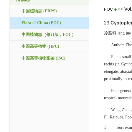
>>
Vol
FOC
中国植物志 (FRPS)
23.
Cystopte
Flora of China (FOC)
冷蕨科 leng jue 
中国植物志（修订版，FOC）
Authors:Zho
中国高等植物 (HPC)
Plants small
中国高等植物图鉴 (ISC)
rachis (in
Gymno
elongate, abaxial
proximally to re
Four genera 
tropical mountai
Wang Zhong
Fl. Reipubl. Pop
1
Sori exin