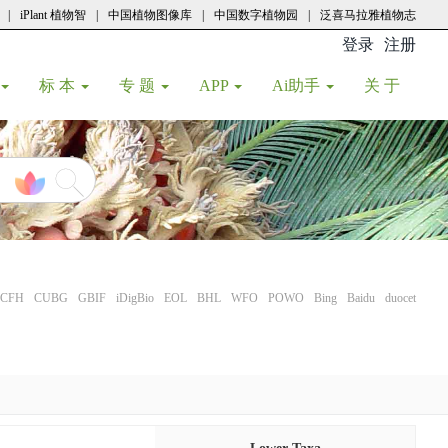
|
iPlant 植物智
|
中国植物图像库
|
中国数字植物园
|
泛喜马拉雅植物志
登录
注册
(current
标 本
专 题
APP
Ai助手
关 于
CFH
CUBG
GBIF
iDigBio
EOL
BHL
WFO
POWO
Bing
Baidu
duocet