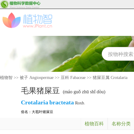
植物智
>>
被子 Angiospermae
>>
豆科 Fabaceae
>>
猪屎豆属 Crotalaria
毛果猪屎豆
(máo guǒ zhū shǐ dòu)
Crotalaria
bracteata
Roxb.
俗名：
大苞叶猪屎豆
植物百科
名称分类