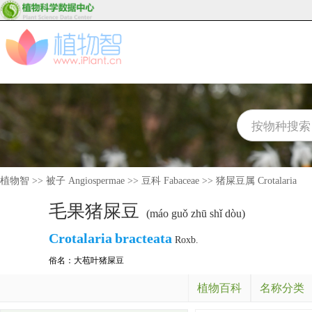
植物智
>>
被子 Angiospermae
>>
豆科 Fabaceae
>>
猪屎豆属 Crotalaria
毛果猪屎豆
(máo guǒ zhū shǐ dòu)
Crotalaria
bracteata
Roxb.
俗名：
大苞叶猪屎豆
植物百科
名称分类