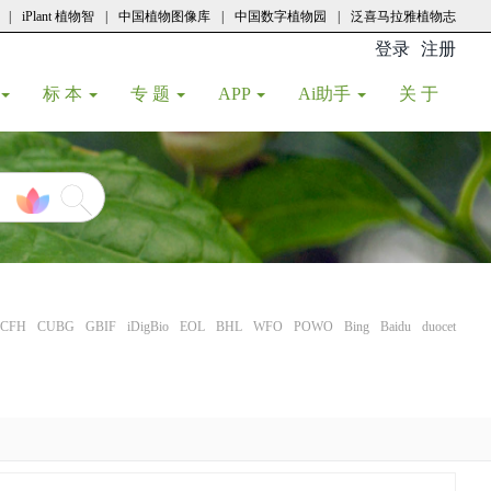
|
iPlant 植物智
|
中国植物图像库
|
中国数字植物园
|
泛喜马拉雅植物志
登录
注册
(current
标 本
专 题
APP
Ai助手
关 于
CFH
CUBG
GBIF
iDigBio
EOL
BHL
WFO
POWO
Bing
Baidu
duocet