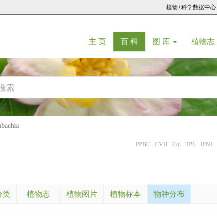
植物+科学数据中心
(current)
(current)
主 页
百 科
图 库
植物志
achia
PPBC
CVH
Col
TPL
IPNI
分类
植物志
植物图片
植物标本
物种分布