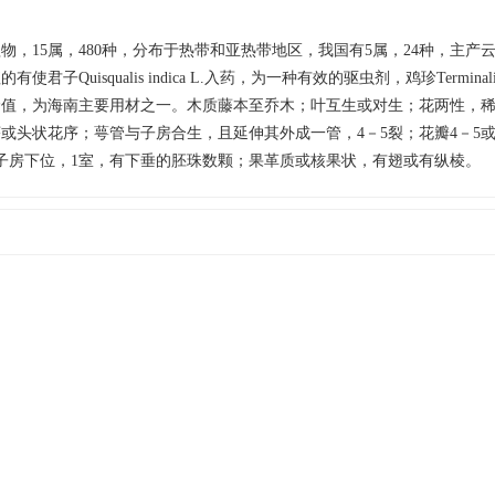
物，15属，480种，分布于热带和亚热带地区，我国有5属，24种，主产
君子Quisqualis indica L.入药，为一种有效的驱虫剂，鸡珍Terminalia hain
价值，为海南主要用材之一。木质藤本至乔木；叶互生或对生；花两性，
或头状花序；萼管与子房合生，且延伸其外成一管，4－5裂；花瓣4－5
子房下位，1室，有下垂的胚珠数颗；果革质或核果状，有翅或有纵棱。