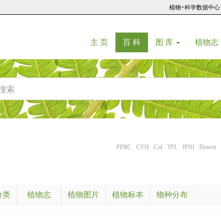
植物+科学数据中心
(current)
(current)
主 页
百 科
图 库
植物志
PPBC
CVH
Col
TPL
IPNI
Duocet
分类
植物志
植物图片
植物标本
物种分布