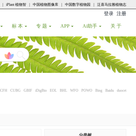
|
iPlant 植物智
|
中国植物图像库
|
中国数字植物园
|
泛喜马拉雅植物志
登录
注册
(current
标 本
专 题
APP
Ai助手
关 于
CFH
CUBG
GBIF
iDigBio
EOL
BHL
WFO
POWO
Bing
Baidu
duocet
分类树