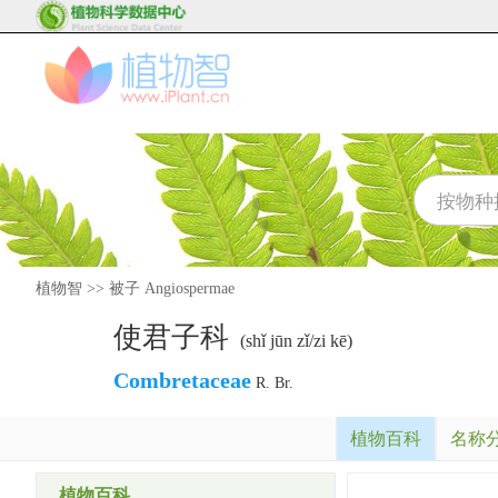
植物智
>>
被子 Angiospermae
使君子科
(shǐ jūn zǐ/zi kē)
Combretaceae
R. Br.
植物百科
名称
植物百科