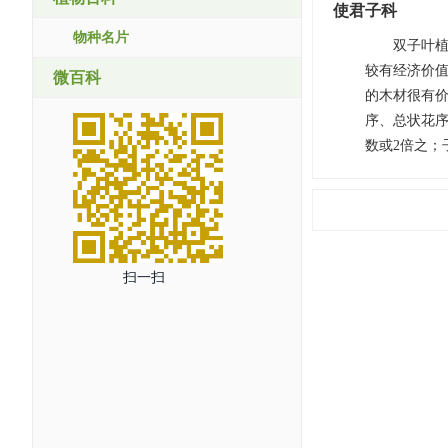
使君子科
物种名片
双子叶植
较有经济价值的有使
微百科
的木材很有
序、总状花序
数或2倍之；
扫一扫