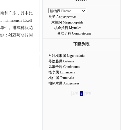
云南和广东，其中比
被子 Angiospermae
anensis Exell
木兰纲 Magnoliopsida
稀单性。排成穗状花
桃金娘目 Myrtales
使君子科 Combretaceae
或缺；雄蕊与萼片同
下级列表
对叶榄李属 Laguncularia
萼翅藤属 Getonia
风车子属 Combretum
榄李属 Lumnitzera
榄仁属 Terminalia
榆绿木属 Anogeissus
上页
1
下页