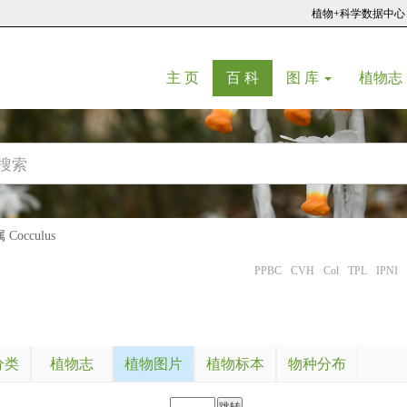
植物+科学数据中心
(current)
(current)
主 页
百 科
图 库
植物志
Cocculus
PPBC
CVH
Col
TPL
IPNI
分类
植物志
植物图片
植物标本
物种分布