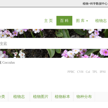
植物+科学数据中心
(current)
(current)
主 页
百 科
图 库
植物志
Cocculus
PPBC
CVH
Col
TPL
IPNI
分类
植物志
植物图片
植物标本
物种分布