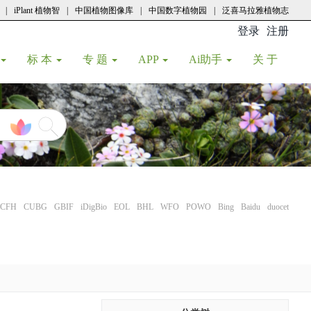
|
iPlant 植物智
|
中国植物图像库
|
中国数字植物园
|
泛喜马拉雅植物志
登录
注册
(current
标 本
专 题
APP
Ai助手
关 于
CFH
CUBG
GBIF
iDigBio
EOL
BHL
WFO
POWO
Bing
Baidu
duocet