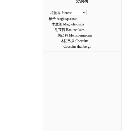
分类树
被子 Angiospermae
木兰纲 Magnoliopsida
毛茛目 Ranunculales
防己科 Menispermaceae
木防己属 Cocculus
Cocculus thunbergii