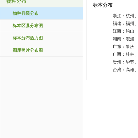
物种分布
标本分布
物种县级分布
浙江：
杭州
福建：
福州
标本区县分布图
江西：
铅山
标本分布热力图
湖南：
溆浦
广东：
肇庆
图库照片分布图
广西：
桂林
贵州：
毕节
台湾：
高雄