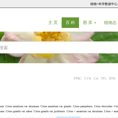
植物+科学数据中心
(current)
(current)
主 页
百 科
图 库
植物志
PPBC
CVH
Col
TPL
IPNI
mum
Citrus aurantium var. decumana
Citrus aurantium var. grandis
Citrus pampelmos
Citrus obovoidea
Citr
mana
Citrus grandis var. sabon
Citrus grandis var. pyriformis
Citrus × aurantium var. decumana
Citrus × aura