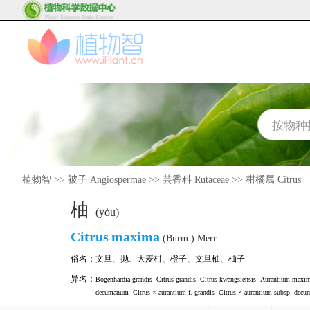
植物智
>>
被子 Angiospermae
>>
芸香科 Rutaceae
>>
柑橘属 Citrus
柚
(yòu)
Citrus
maxima
(Burm.) Merr.
俗名：
文旦
、
抛
、
大麦柑
、
橙子
、
文旦柚
、
柚子
异名：
Bogenhardia grandis
Citrus grandis
Citrus kwangsiensis
Aurantium maxi
decumanum
Citrus × aurantium f. grandis
Citrus × aurantium subsp. decu