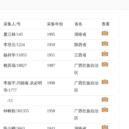
采集人/号
采集年份
省名
查看
夏江林/145
1995
湖南省
李培元/1224
1959
陕西省
杨祥学/11055
1951
江西省
赖其瑞/18827
1987
广西壮族自治
区
李振宇,闫丽春,农必明
1998
广西壮族自治
等/1777
区
/15
钟树权/301355
1958
广西壮族自治
区
陈少卿/3663
1943
湖南省