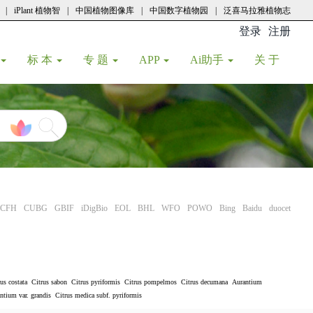
|
iPlant 植物智
|
中国植物图像库
|
中国数字植物园
|
泛喜马拉雅植物志
登录
注册
(current
标 本
专 题
APP
Ai助手
关 于
CFH
CUBG
GBIF
iDigBio
EOL
BHL
WFO
POWO
Bing
Baidu
duocet
us costata
Citrus sabon
Citrus pyriformis
Citrus pompelmos
Citrus decumana
Aurantium
ntium var. grandis
Citrus medica subf. pyriformis