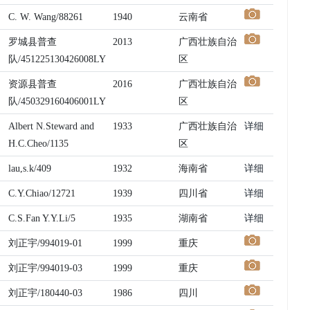
C. W. Wang/88261
1940
云南省
罗城县普查
2013
广西壮族自治
队/451225130426008LY
区
资源县普查
2016
广西壮族自治
队/450329160406001LY
区
Albert N.Steward and
1933
广西壮族自治
详细
H.C.Cheo/1135
区
lau,s.k/409
1932
海南省
详细
C.Y.Chiao/12721
1939
四川省
详细
C.S.Fan Y.Y.Li/5
1935
湖南省
详细
刘正宇/994019-01
1999
重庆
刘正宇/994019-03
1999
重庆
刘正宇/180440-03
1986
四川