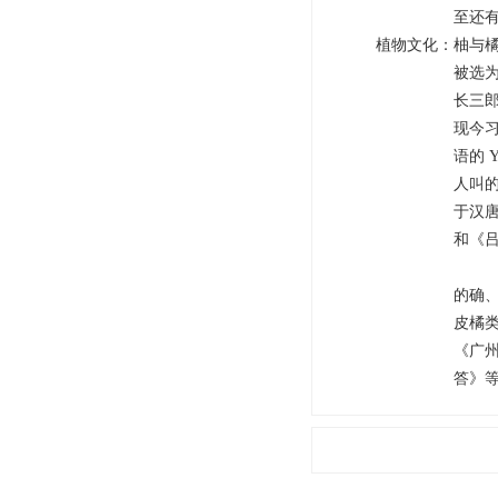
至还
植物文化
：
柚与
被选
长三郎
现今习
语的 
人叫
于汉
和《
的确
皮橘类
《广
答》