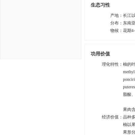
生态习性
产地
：
长江
分布
：
东南
物候
：
花期4
功用价值
理化特性
：
柚的叶
meth
ponci
pute
脂酸
果肉
经济价值
：
品种多
柚以
果形