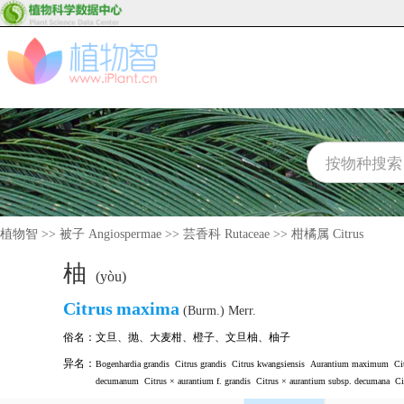
植物智
>>
被子 Angiospermae
>>
芸香科 Rutaceae
>>
柑橘属 Citrus
柚
(yòu)
Citrus
maxima
(Burm.) Merr.
俗名：
文旦
、
抛
、
大麦柑
、
橙子
、
文旦柚
、
柚子
异名：
Bogenhardia grandis
Citrus grandis
Citrus kwangsiensis
Aurantium maximum
Ci
decumanum
Citrus × aurantium f. grandis
Citrus × aurantium subsp. decumana
Ci