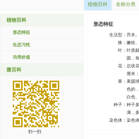
植物百科
名称分类
植物百科
形态特征
形态特征
生活型
：
乔木
株
：
嫩枝
生态习性
叶
：
叶质颇
功用价值
圆，有
花
：
总状花
微百科
厘米；
果
：
果圆
色的，
白色
种子
：
种子
满，
染色体
：
染色体
扫一扫