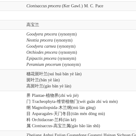
Cionisaccus procera
(Ker Gawl.) M. C. Pace
高宝兰
Goodyera procera
(synonym)
Neottia procera
(synonym)
Goodyera carnea
(synonym)
Orchiodes procera
(synonym)
Epipactis procera
(synonym)
Peramium procerum
(synonym)
穗花斑叶兰(suì huā bān yè lán)
斑叶兰(bān yè lán)
高斑叶兰(gāo bān yè lán)
界 Plantae-植物界(zhí wù jiè)
门 Tracheophyta-维管植物门(wéi guǎn zhí wù mén)
纲 Magnoliopsida-木兰纲(mù lán gāng)
目 Asparagales-天门冬目(tiān mén dōng mù)
科 Orchidaceae-兰科(lán kē)
属 Cionisaccus-高宝兰属(gāo bǎo lán shǔ)
Zhejiang,Anhui,Fujian,Guangdong,Guangxi,Hainan,Sichuan,G