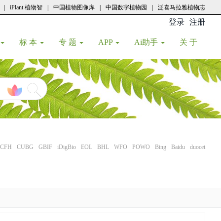
|
iPlant 植物智
|
中国植物图像库
|
中国数字植物园
|
泛喜马拉雅植物志
登录
注册
(current
标 本
专 题
APP
Ai助手
关 于
CFH
CUBG
GBIF
iDigBio
EOL
BHL
WFO
POWO
Bing
Baidu
duocet