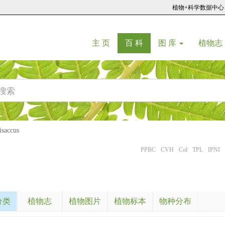
植物+科学数据中心
(current)
(current)
主 页
百 科
图 库
植物志
accus
PPBC
CVH
Col
TPL
IPNI
分类
植物志
植物图片
植物标本
物种分布