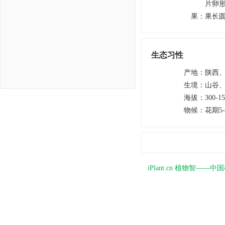
片卵形
果
：
果长圆
生态习性
产地
：
陕西
生境
：
山谷
海拔
：
300-1
物候
：
花期5
iPlant.cn 植物智—