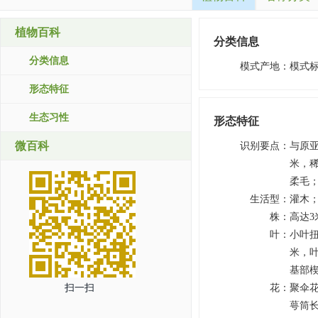
植物百科
分类信息
分类信息
模式产地
：
模式
形态特征
生态习性
形态特征
微百科
识别要点
：
与原
米，稀
柔毛
生活型
：
灌木
株
：
高达3
叶
：
小叶扭
米，叶
基部楔
扫一扫
花
：
聚伞花
萼筒长