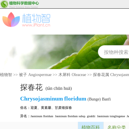
植物智
>>
被子 Angiospermae
>>
木犀科 Oleaceae
>>
探春花属 Chrysojasm
探春花
(tàn chūn huā)
Chrysojasminum
floridum
(Bunge) Banfi
俗名：
迎夏
、
黄素馨
、
甘肃矮探春
异名：
Jasminum floridum
Jasminum floridum subsp. giraldii
Jasminum tsinglingense
J
植物百科
名称分类