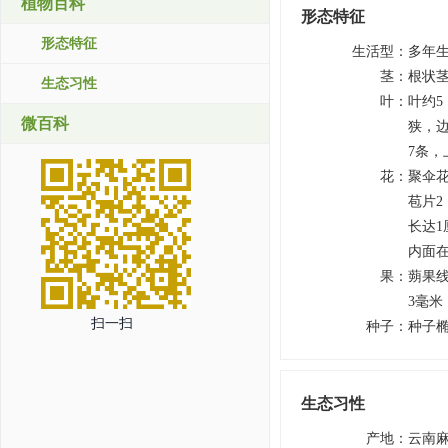
植物百科
形态特征
形态特征
生活型
：
多年
茎
：
根状茎
生态习性
叶
：
叶约5
微百科
狭，边
7条，
花
：
聚伞花
苞片2
长达1
内面
果
：
蒴果线
3毫米
扫一扫
种子
：
种子椭
生态习性
产地
：
云南