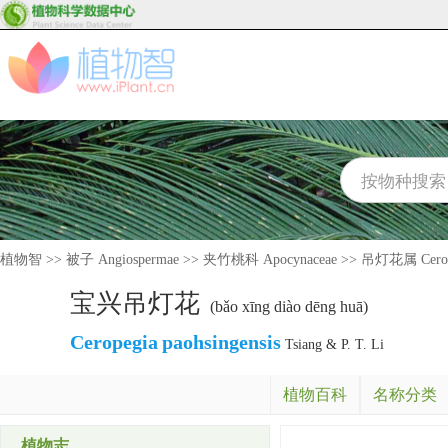
植物智
>>
被子 Angiospermae
>>
夹竹桃科 Apocynaceae
>>
吊灯花属 Cerop
宝兴吊灯花
(bǎo xīng diào dēng huā)
Ceropegia
paohsingensis
Tsiang & P. T. Li
植物百科
名称分类
植物志