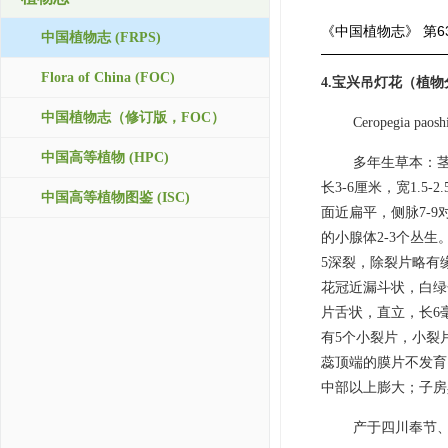
《中国植物志》
第6
中国植物志 (FRPS)
Flora of China (FOC)
4.宝兴吊灯花（植
中国植物志（修订版，FOC）
Ceropegia paoshi
中国高等植物 (HPC)
多年生草本：
长3-6厘米，宽1.
中国高等植物图鉴 (ISC)
面近扁平，侧脉7-
的小腺体2-3个丛生
5深裂，除裂片略有
花冠近漏斗状，白绿
片舌状，直立，长6
有5个小裂片，小裂
蕊顶端的膜片不发育
中部以上膨大；子房
产于四川奉节、